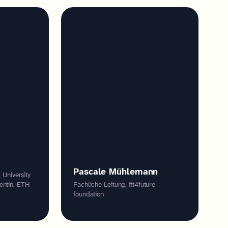
Pascale Mühlemann
, University
entin, ETH
Fachliche Leitung, fit4future
foundation