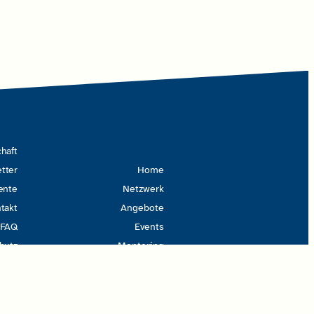
haft
tter
Home
ente
Netzwerk
takt
Angebote
FAQ
Events
hutz
Mentoring
ssum
Über uns