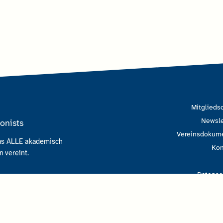
Mitgliedsc
Newsle
onists
Vereinsdokum
das ALLE akademisch
Kon
 vereint.
Datensc
Impre