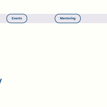
Events
Mentoring
!